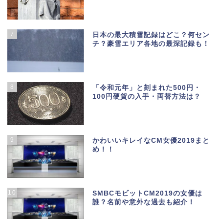
7
日本の最大積雪記録はどこ？何セン
チ？豪雪エリア各地の最深記録も！
8
「令和元年」と刻まれた500円・
100円硬貨の入手・両替方法は？
9
かわいいキレイなCM女優2019まと
め！！
10
SMBCモビットCM2019の女優は
誰？名前や意外な過去も紹介！