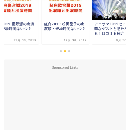
2019 星野源の出演
紅白2019 松田聖子の出
アニサマ2019セト
・登場時間はいつ？
演順・登場時間はいつ？
華なゲストと意外な
も！口コミも紹介！
12月 30, 2019
12月 30, 2019
8月 30, 
Sponsored Links