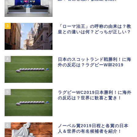
3
「ローマ法王」の呼称の由来は？教
皇との違いは何？どっちが正しい？
4
日本のスコットランド戦勝利！に海
外の反応は？ラグビーW杯2019
5
ラグビーWC2019日本勝利！に海外
の反応は？世界に歓喜と驚き！
6
ノーベル賞2019日程と各賞の日本
人＆世界の有名候補者を紹介！