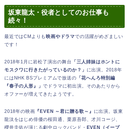
坂東龍太・役者としてのお仕事も
続々！
最近ではCMよりも
映画やドラマ
での活躍がめざましい
です！
2018年1月に岩松了演出の舞台
「三人姉妹はホントに
モスクワに行きたがっているのか？」
に出演。2018年
にはNHK BSプレミアムで放送の
「花へんろ特別編
『春子の人形』」
でドラマに初出演。そのあたりから
オファーが増えてきたようです。
2018年の映画
『EVEN ～君に贈る歌～』
に出演。坂東
龍汰をはじめ
俳優の
桜田通
、
栗原吾郎
、
才川コージ
、
櫻井圭佑
が演じる劇中ロックバンド・
EVEN（イーブ