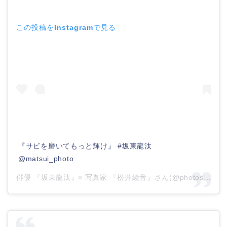
この投稿をInstagramで見る
『サビを磨いてもっと輝け』 #坂東龍汰
@matsui_photo
俳優 『坂東龍汰』× 写真家 『松井綾音』さん(@photos_of_bando_ryota)がシェアした投稿 –