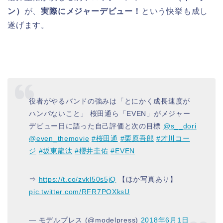
ン）
が、
実際にメジャーデビュー！
という快挙も成し
遂げます。
役者がやるバンドの強みは「とにかく成長速度が
ハンパないこと」 桜田通ら「EVEN」がメジャー
デビュー日に語った自己評価と次の目標
@s__dori
@even_themovie
#桜田通
#栗原吾郎
#才川コー
ジ
#坂東龍汰
#櫻井圭佑
#EVEN
⇒
https://t.co/zvkl50s5jQ
【ほか写真あり】
pic.twitter.com/RFR7POXksU
— モデルプレス (@modelpress)
2018年6月1日