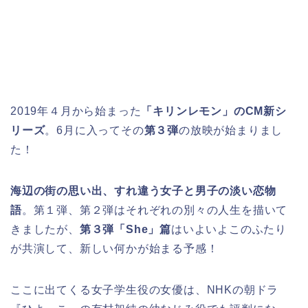
2019年４月から始まった
「キリンレモン」のCM新シ
リーズ
。6月に入ってその
第３弾
の放映が始まりまし
た！
海辺の街の思い出、すれ違う女子と男子の淡い恋物
語
。第１弾、第２弾はそれぞれの別々の人生を描いて
きましたが、
第３弾「She」篇
はいよいよこのふたり
が共演して、新しい何かが始まる予感！
ここに出てくる女子学生役の女優は、NHKの朝ドラ