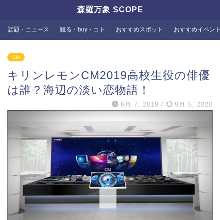
森羅万象 SCOPE
話題・ニュース
観る・buy・コト
おすすめスポット
おすすめイベン
CM
キリンレモンCM2019高校生役の俳優
は誰？海辺の淡い恋物語！
6月 7, 2019
/
9月 6, 2020