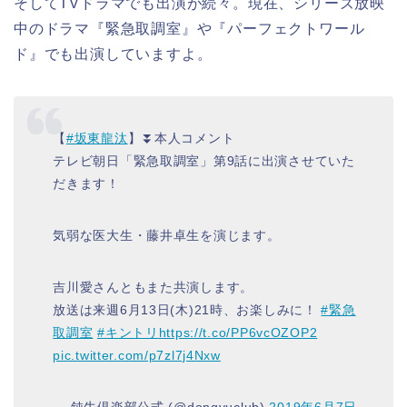
そしてTVドラマでも出演が続々。現在、シリーズ放映
中のドラマ『緊急取調室』や『パーフェクトワール
ド』でも出演していますよ。
【
#坂東龍汰
】⏬本人コメント
テレビ朝日「緊急取調室」第9話に出演させていた
だきます！
気弱な医大生・藤井卓生を演じます。
吉川愛さんともまた共演します。
放送は来週6月13日(木)21時、お楽しみに！
#緊急
取調室
#キントリ
https://t.co/PP6vcOZOP2
pic.twitter.com/p7zl7j4Nxw