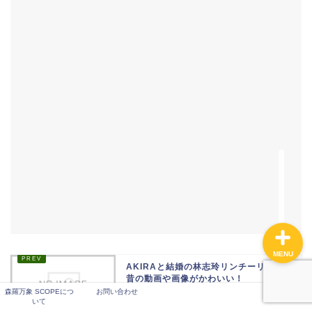
話題・ニュース
観る・buy・コト
おすすめスポット
おすすめイベント
MENU
AKIRAと結婚の林志玲リンチーリン、
昔の動画や画像がかわいい！
森羅万象 SCOPEにつ
お問い合わせ
いて