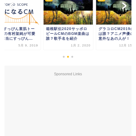
箱根駅伝2020サッポロ
グラコロCM2019の歌手
SK-IIすっぴん素
ビールCMのBGM楽曲は
は誰？アニメ声優の他に
クCMの有村架純
誰？歌手名を紹介
意外なあの人が！
い！本当にすっぴん
1月 2, 2020
12月 15, 2019
5月 
Sponsored Links