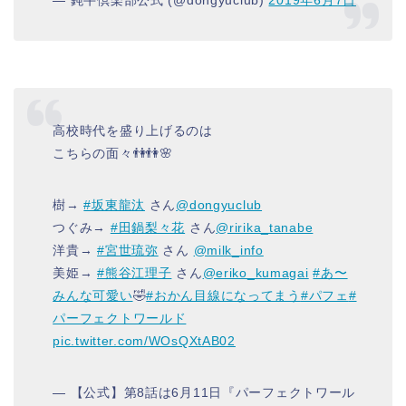
— 鈍牛倶楽部公式 (@dongyuclub)
2019年6月7日
高校時代を盛り上げるのは
こちらの面々👫👫🌸
樹→
#坂東龍汰
さん
@dongyuclub
つぐみ→
#田鍋梨々花
さん
@ririka_tanabe
洋貴→
#宮世琉弥
さん
@milk_info
美姫→
#熊谷江理子
さん
@eriko_kumagai
#あ〜
みんな可愛い
🤣
#おかん目線になってまう
#パフェ
#
パーフェクトワールド
pic.twitter.com/WOsQXtAB02
— 【公式】第8話は6月11日『パーフェクトワール