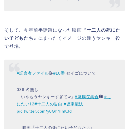
そして、今年前半話題になった映画
『十二人の死にた
い子どもたち』
にまったくイメージの違うヤンキー役
で登場。
#証言者ファイル
📝
#10番
セイゴについて
036:名無し
「いやもうヤンキーすぎてw」
#廃病院集合
🏥
#し
にたい12
#十二人の告白
#坂東龍汰
pic.twitter.com/y0GhYlnK3d
— 映画『十二人の死にたい子どもたち』