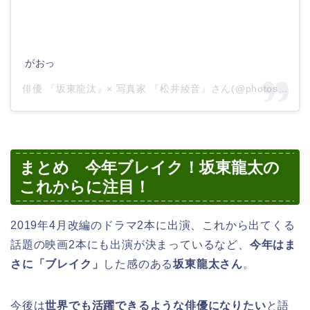
がおっ
俳優 『坂東龍汰』× 写真家 『松井綾音』さん(@photos_of_bando_ryota)がシェアした投稿 –
まとめ 今年ブレイク！坂東龍太の
これからに注目！
2019年4月改編のドラマ2本に出演、これから出てくる
話題の映画2本にも出演が決まっているなど、
今年はま
さに「ブレイク」
した感のある
坂東龍太さん
。
今後は
世界でも活躍できるような俳優になりたい
と語