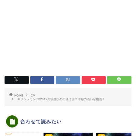
HOME
CM
キリンレモンCM2019高校生役の俳優は誰？海辺の淡い恋物語！
合わせて読みたい
CM
CM
CM