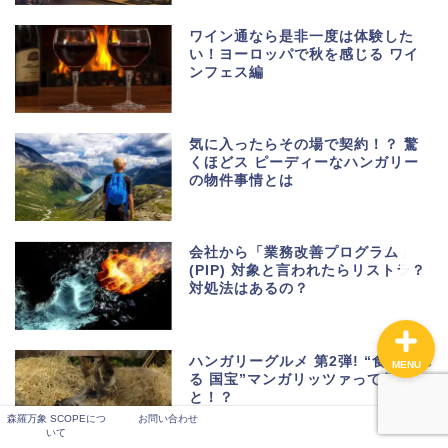
ワイン通なら是非一度は体験した
い！ヨーロッパで秋を感じる ワイ
ンフェス編
話題・ニュース
観る・buy・コト
気に入ったらその場で契約！？ 驚
くほどス ピーディーなハンガリー
の物件事情とは
おすすめスポット
おすすめイベント
会社から「業務改善プログラム」
(PIP) 対象と言われたらリストラ？
対処法はあるの？
ハンガリーグルメ 第2弾! “食べられ
MENU
る 国宝”マンガリッツァって何のこ
と！？
森羅万象 SCOPEにつ
お問い合わせ
いて