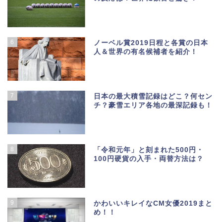
6
ノーベル賞2019日程と各賞の日本
人＆世界の有名候補者を紹介！
7
日本の最大積雪記録はどこ？何セン
チ？豪雪エリア各地の最深記録も！
8
「令和元年」と刻まれた500円・
100円硬貨の入手・両替方法は？
9
かわいいキレイなCM女優2019まと
め！！