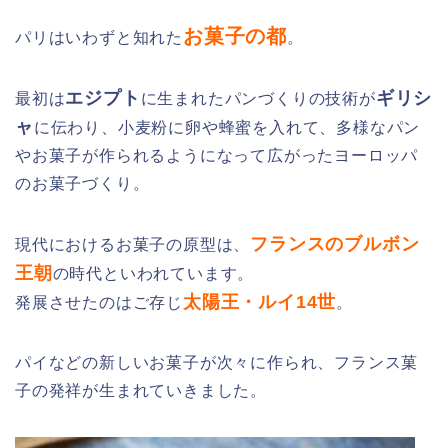
お菓子の都
パリはいわずと知れた
。
エジプト
ギリシ
最初は
に生まれたパンづくりの技術が
ャ
に伝わり、小麦粉に卵や蜂蜜を入れて、多様なパン
やお菓子が作られるようになって広がったヨーロッパ
のお菓子づくり。
フランスのブルボン
現代におけるお菓子の原型は、
王朝
の時代といわれています。
太陽王・ルイ14世
発展させたのはご存じ
。
パイなどの新しいお菓子が次々に作られ、フランス菓
子の発祥が生まれていきました。