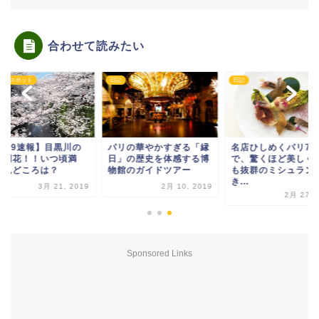
合わせて読みたい
すめスポット
日記
日記
2019速報】目黒川の
パリの華やかすぎる「縁
名店ひしめくパリ7
が開花！！いつ頃満
日」の歴史を体感する博
で、驚くほど美しく
？見どころは？
物館のガイドツアー
も抜群のミシュラン
き...
3月 21, 2019
2月 10, 2019
2月 27, 
Sponsored Links