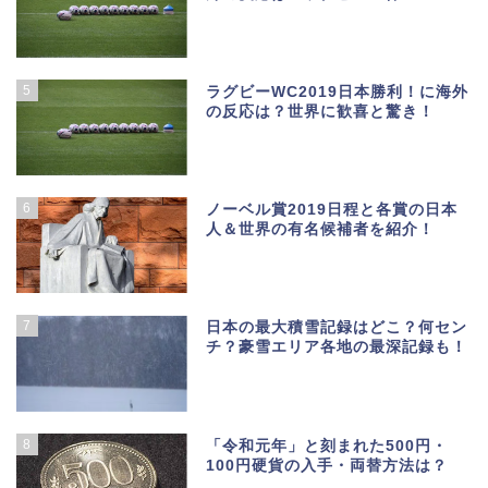
5
ラグビーWC2019日本勝利！に海外
の反応は？世界に歓喜と驚き！
6
ノーベル賞2019日程と各賞の日本
人＆世界の有名候補者を紹介！
7
日本の最大積雪記録はどこ？何セン
チ？豪雪エリア各地の最深記録も！
8
「令和元年」と刻まれた500円・
100円硬貨の入手・両替方法は？