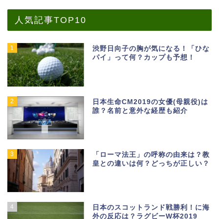
人気記事TOP10
1
渋野日向子の胸が気になる！「ひな
パイ」って何？カップも予想！
2
日本生命CM2019の女優(母親役)は
誰？名前と意外な経歴も紹介
3
「ローマ法王」の呼称の由来は？教
皇との違いは何？どっちが正しい？
4
日本のスコットランド戦勝利！に海
外の反応は？ラグビーW杯2019