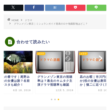
HOME
ドラマ
グランメゾン東京｜ミシュランガイド発表のロケ地撮影地はどこ？
合わせて読みたい
マ
ドラマ
ドラマ
なたの番です｜尾野み
グランメゾン東京の視聴
凪のお暇｜市川円(ま
は役の女優は誰？名前
率は？過去のキムタク主
か)役の女優は唐田え
インスタも紹介！
演ドラマ視聴率も確認
か｜慎二に近づく同
8月 18, 2019
12月 5, 2019
8月 16, 