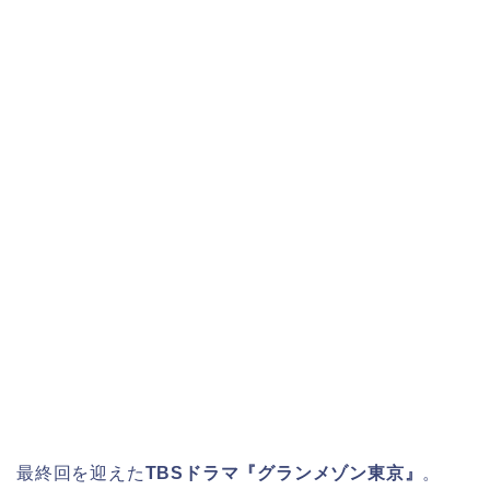
最終回を迎えた
TBSドラマ『グランメゾン東京』
。