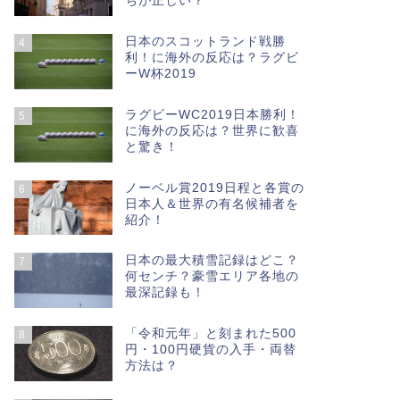
ちが正しい？
日本のスコットランド戦勝
4
利！に海外の反応は？ラグビ
ーW杯2019
ラグビーWC2019日本勝利！
5
に海外の反応は？世界に歓喜
と驚き！
ノーベル賞2019日程と各賞の
6
日本人＆世界の有名候補者を
紹介！
日本の最大積雪記録はどこ？
7
何センチ？豪雪エリア各地の
最深記録も！
「令和元年」と刻まれた500
8
円・100円硬貨の入手・両替
方法は？