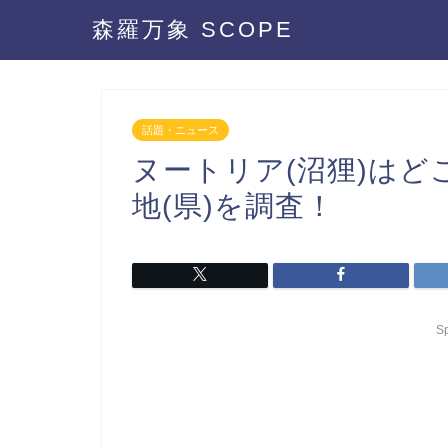
森羅万象 SCOPE
話題・ニュース
ヌートリア(沼狸)は
地(県)を調査！
S