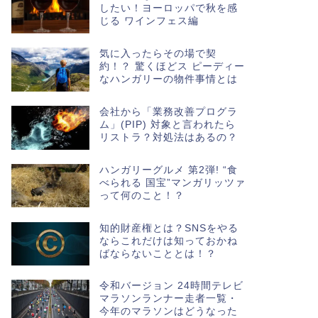
したい！ヨーロッパで秋を感
じる ワインフェス編
気に入ったらその場で契
約！？ 驚くほどス ピーディー
なハンガリーの物件事情とは
会社から「業務改善プログラ
ム」(PIP) 対象と言われたら
リストラ？対処法はあるの？
ハンガリーグルメ 第2弾! “食
べられる 国宝”マンガリッツァ
って何のこと！？
知的財産権とは？SNSをやる
ならこれだけは知っておかね
ばならないこととは！？
令和バージョン 24時間テレビ
マラソンランナー走者一覧・
今年のマラソンはどうなった