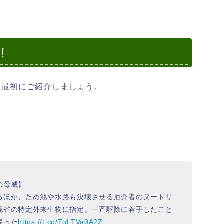
！
を最初にご紹介しましょう。
の脅威】
るほか、ため池や水路も決壊させる厄介者のヌートリ
境省の特定外来生物に指定。一斉駆除に着手したこと
戻った
https://t.co/TgLTVa0A2Z