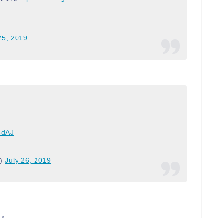
25, 2019
6dAJ
)
July 26, 2019
す。